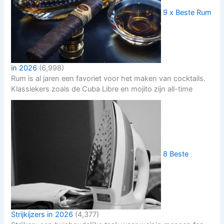
9 x Beste Rum
in 2026
(6,998)
Rum is al jaren een favoriet voor het maken van cocktails.
Klassiekers zoals de Cuba Libre en mojito zijn all-time
8 Beste
Strijkijzers in 2026
(4,377)