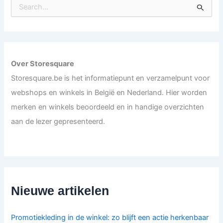
S
e
a
r
c
h
f
Over Storesquare
o
Storesquare.be is het informatiepunt en verzamelpunt voor
r
:
webshops en winkels in België en Nederland. Hier worden
merken en winkels beoordeeld en in handige overzichten
aan de lezer gepresenteerd.
Nieuwe artikelen
Promotiekleding in de winkel: zo blijft een actie herkenbaar