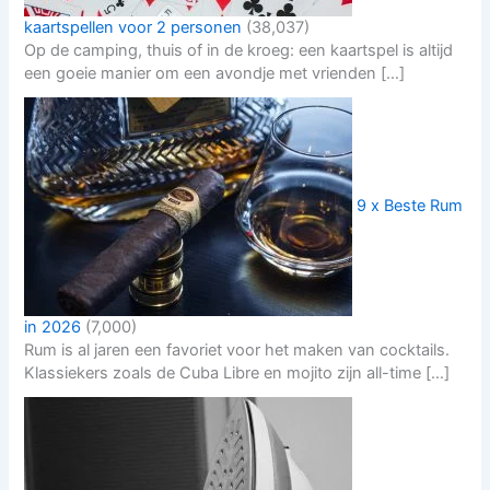
kaartspellen voor 2 personen
(38,037)
Op de camping, thuis of in de kroeg: een kaartspel is altijd
een goeie manier om een avondje met vrienden […]
9 x Beste Rum
in 2026
(7,000)
Rum is al jaren een favoriet voor het maken van cocktails.
Klassiekers zoals de Cuba Libre en mojito zijn all-time […]