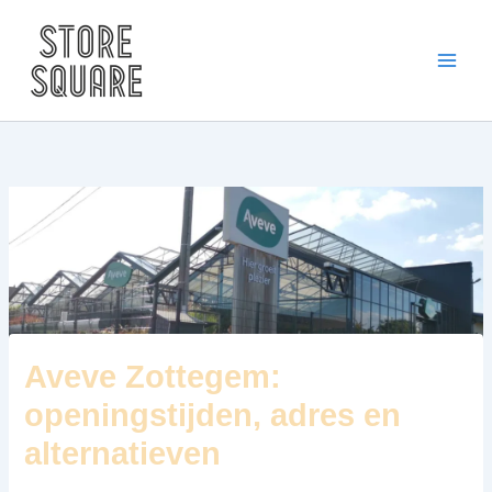
Skip
to
content
Aveve Zottegem:
openingstijden, adres en
alternatieven