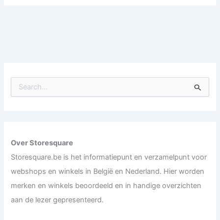
S
e
a
r
c
h
f
Over Storesquare
o
Storesquare.be is het informatiepunt en verzamelpunt voor
r
:
webshops en winkels in België en Nederland. Hier worden
merken en winkels beoordeeld en in handige overzichten
aan de lezer gepresenteerd.