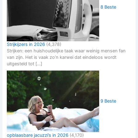
8 Beste
Strijkijzers in 2026
(4,378)
Strijken: een huishoudelijke taak waar weinig mensen fan
van zijn. Het is vaak zo’n karwei dat eindeloos wordt
uitgesteld tot […]
9 Beste
opblaasbare jacuzzi’s in 2026
(4,170)