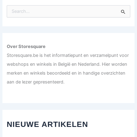
S
e
a
r
c
h
f
Over Storesquare
o
Storesquare.be is het informatiepunt en verzamelpunt voor
r
:
webshops en winkels in België en Nederland. Hier worden
merken en winkels beoordeeld en in handige overzichten
aan de lezer gepresenteerd.
NIEUWE ARTIKELEN