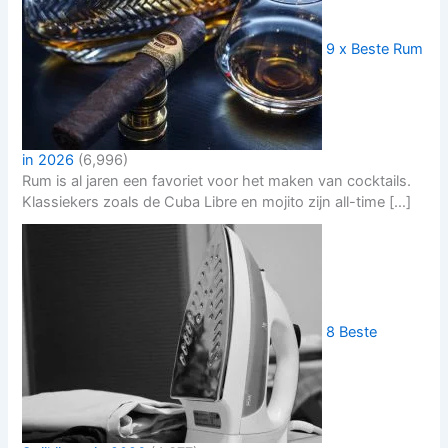
9 x Beste Rum
in 2026
(6,996)
Rum is al jaren een favoriet voor het maken van cocktails.
Klassiekers zoals de Cuba Libre en mojito zijn all-time […]
8 Beste