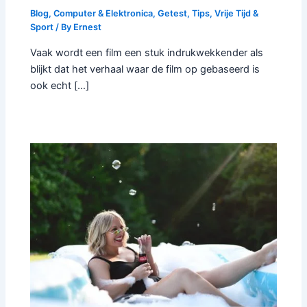
Blog
,
Computer & Elektronica
,
Getest
,
Tips
,
Vrije Tijd &
Sport
/ By
Ernest
Vaak wordt een film een stuk indrukwekkender als
blijkt dat het verhaal waar de film op gebaseerd is
ook echt […]