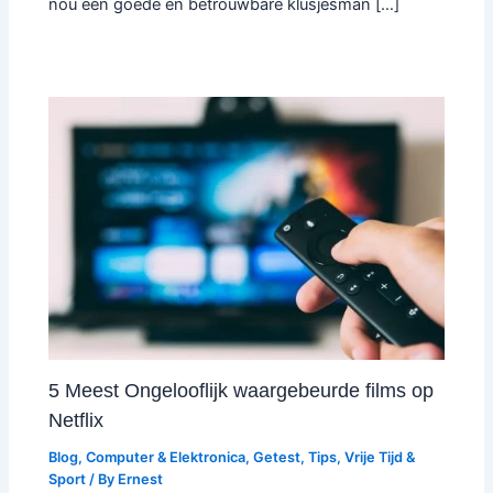
nou een goede en betrouwbare klusjesman […]
5 Meest Ongelooflijk waargebeurde films op
Netflix
Blog
,
Computer & Elektronica
,
Getest
,
Tips
,
Vrije Tijd &
Sport
/ By
Ernest