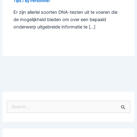
Tips
/ By
Personnel
Er zijn allerlei soorten DNA-testen uit te voeren die
de mogelijkheid bieden om over een bepaald
onderwerp uitgebreide informatie te […]
S
e
a
r
c
h