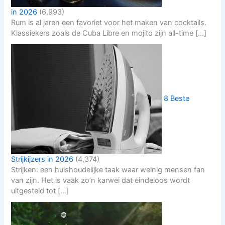
in 2026
(6,993)
Rum is al jaren een favoriet voor het maken van cocktails.
Klassiekers zoals de Cuba Libre en mojito zijn all-time […]
8 Beste
Strijkijzers in 2026
(4,374)
Strijken: een huishoudelijke taak waar weinig mensen fan
van zijn. Het is vaak zo’n karwei dat eindeloos wordt
uitgesteld tot […]