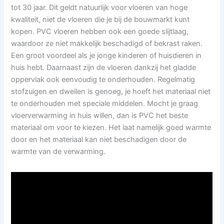
tot 30 jaar. Dit geldt natuurlijk voor vloeren van hoge
kwaliteit, niet de vloeren die je bij de bouwmarkt kunt
kopen. PVC vloeren hebben ook een goede slijtlaag,
waardoor ze niet makkelijk beschadigd of bekrast raken.
Een groot voordeel als je jonge kinderen of huisdieren in
huis hebt. Daarnaast zijn de vloeren dankzij het gladde
oppervlak ook eenvoudig te onderhouden. Regelmatig
stofzuigen en dweilen is genoeg, je hoeft het materiaal niet
te onderhouden met speciale middelen. Mocht je graag
vloerverwarming in huis willen, dan is PVC het beste
materiaal om voor te kiezen. Het laat namelijk goed warmte
door en het materiaal kan niet beschadigen door de
warmte van de verwarming.