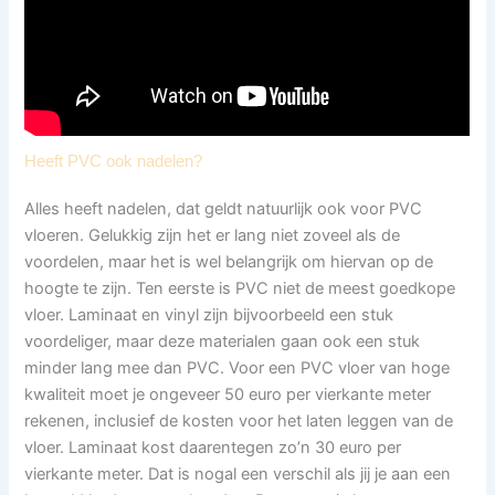
Heeft PVC ook nadelen?
Alles heeft nadelen, dat geldt natuurlijk ook voor PVC
vloeren. Gelukkig zijn het er lang niet zoveel als de
voordelen, maar het is wel belangrijk om hiervan op de
hoogte te zijn. Ten eerste is PVC niet de meest goedkope
vloer. Laminaat en vinyl zijn bijvoorbeeld een stuk
voordeliger, maar deze materialen gaan ook een stuk
minder lang mee dan PVC. Voor een PVC vloer van hoge
kwaliteit moet je ongeveer 50 euro per vierkante meter
rekenen, inclusief de kosten voor het laten leggen van de
vloer. Laminaat kost daarentegen zo’n 30 euro per
vierkante meter. Dat is nogal een verschil als jij je aan een