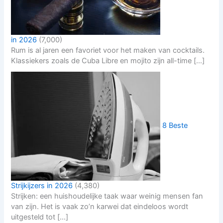
in 2026
(7,000)
Rum is al jaren een favoriet voor het maken van cocktails.
Klassiekers zoals de Cuba Libre en mojito zijn all-time […]
8 Beste
Strijkijzers in 2026
(4,380)
Strijken: een huishoudelijke taak waar weinig mensen fan
van zijn. Het is vaak zo’n karwei dat eindeloos wordt
uitgesteld tot […]