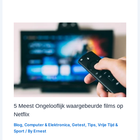
5 Meest Ongelooflijk waargebeurde films op
Netflix
Blog
,
Computer & Elektronica
,
Getest
,
Tips
,
Vrije Tijd &
Sport
/ By
Ernest