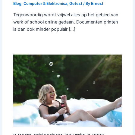
Blog
,
Computer & Elektronica
,
Getest
/ By
Ernest
Tegenwoordig wordt vrijwel alles op het gebied van
werk of school online gedaan. Documenten printen
is dan ook minder populair […]