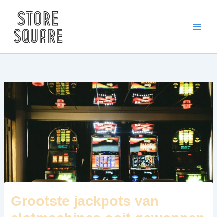
Skip
to
content
Grootste jackpots van