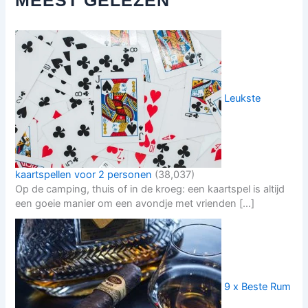
MEEST GELEZEN
Leukste
kaartspellen voor 2 personen
(38,037)
Op de camping, thuis of in de kroeg: een kaartspel is altijd
een goeie manier om een avondje met vrienden […]
9 x Beste Rum