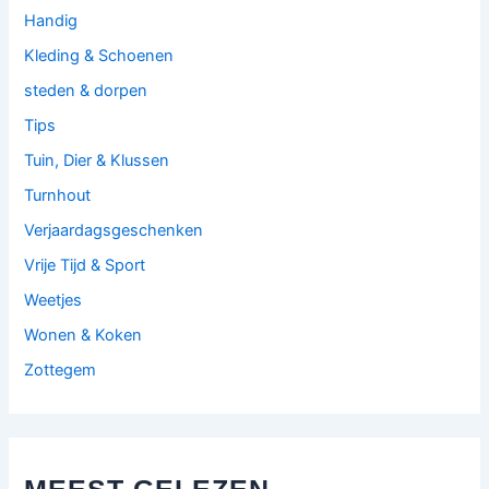
Handig
Kleding & Schoenen
steden & dorpen
Tips
Tuin, Dier & Klussen
Turnhout
Verjaardagsgeschenken
Vrije Tijd & Sport
Weetjes
Wonen & Koken
Zottegem