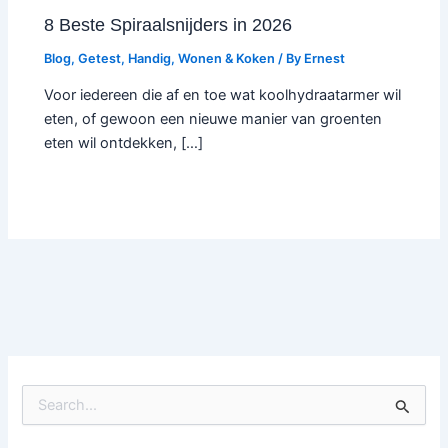
8 Beste Spiraalsnijders in 2026
Blog
,
Getest
,
Handig
,
Wonen & Koken
/ By
Ernest
Voor iedereen die af en toe wat koolhydraatarmer wil
eten, of gewoon een nieuwe manier van groenten
eten wil ontdekken, […]
S
e
a