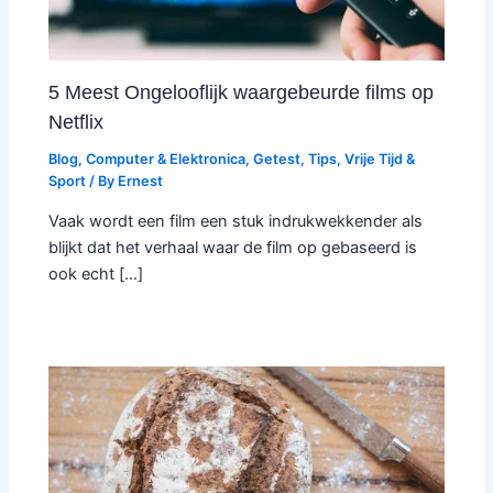
5 Meest Ongelooflijk waargebeurde films op
Netflix
Blog
,
Computer & Elektronica
,
Getest
,
Tips
,
Vrije Tijd &
Sport
/ By
Ernest
Vaak wordt een film een stuk indrukwekkender als
blijkt dat het verhaal waar de film op gebaseerd is
ook echt […]