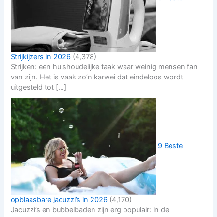
Strijkijzers in 2026
(4,378)
Strijken: een huishoudelijke taak waar weinig mensen fan
van zijn. Het is vaak zo’n karwei dat eindeloos wordt
uitgesteld tot […]
9 Beste
opblaasbare jacuzzi’s in 2026
(4,170)
Jacuzzi’s en bubbelbaden zijn erg populair: in de