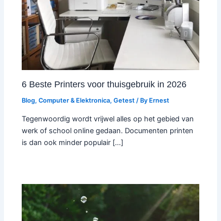
6 Beste Printers voor thuisgebruik in 2026
Blog
,
Computer & Elektronica
,
Getest
/ By
Ernest
Tegenwoordig wordt vrijwel alles op het gebied van
werk of school online gedaan. Documenten printen
is dan ook minder populair […]