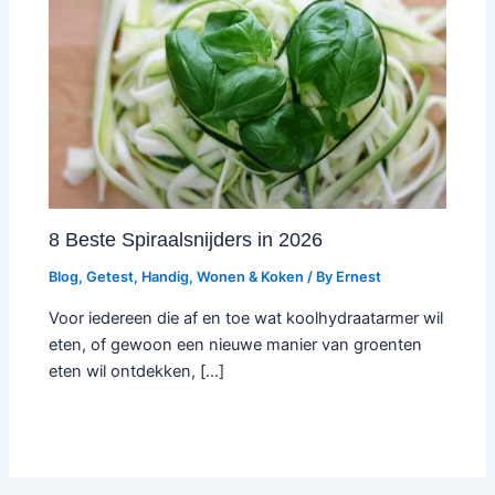
8 Beste Spiraalsnijders in 2026
Blog
,
Getest
,
Handig
,
Wonen & Koken
/ By
Ernest
Voor iedereen die af en toe wat koolhydraatarmer wil
eten, of gewoon een nieuwe manier van groenten
eten wil ontdekken, […]