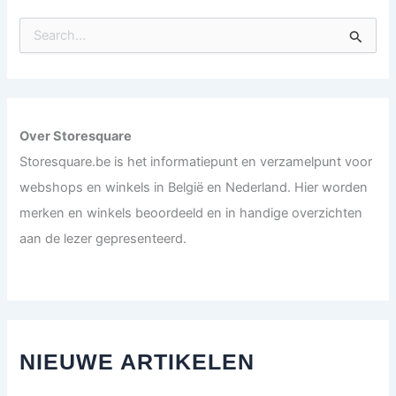
S
e
a
r
c
h
f
Over Storesquare
o
Storesquare.be is het informatiepunt en verzamelpunt voor
r
:
webshops en winkels in België en Nederland. Hier worden
merken en winkels beoordeeld en in handige overzichten
aan de lezer gepresenteerd.
NIEUWE ARTIKELEN