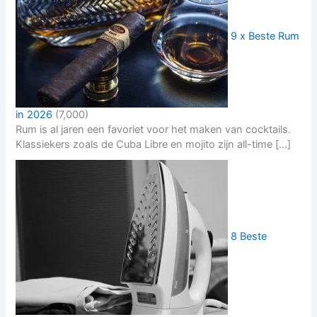
9 x Beste Rum
in 2026
(7,000)
Rum is al jaren een favoriet voor het maken van cocktails.
Klassiekers zoals de Cuba Libre en mojito zijn all-time […]
8 Beste