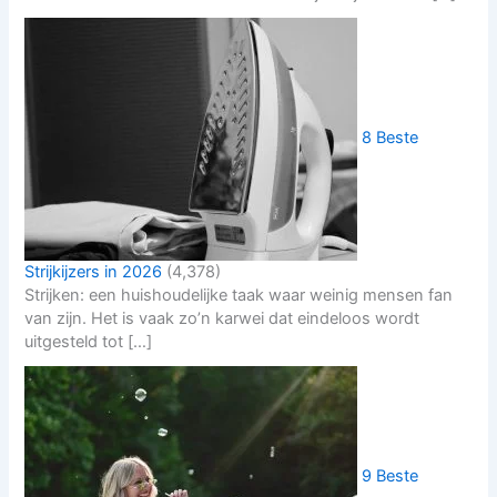
8 Beste
Strijkijzers in 2026
(4,378)
Strijken: een huishoudelijke taak waar weinig mensen fan
van zijn. Het is vaak zo’n karwei dat eindeloos wordt
uitgesteld tot […]
9 Beste