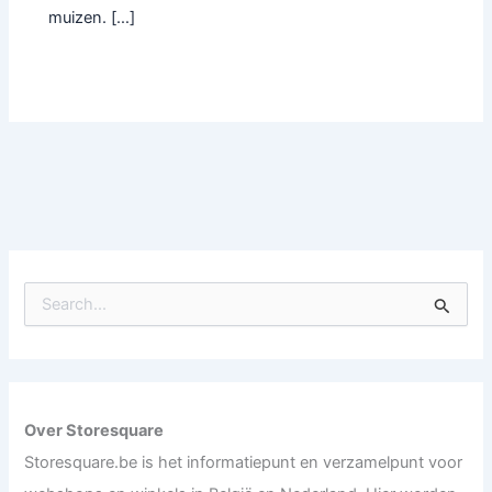
muizen. […]
S
e
a
r
c
h
f
Over Storesquare
o
Storesquare.be is het informatiepunt en verzamelpunt voor
r
: